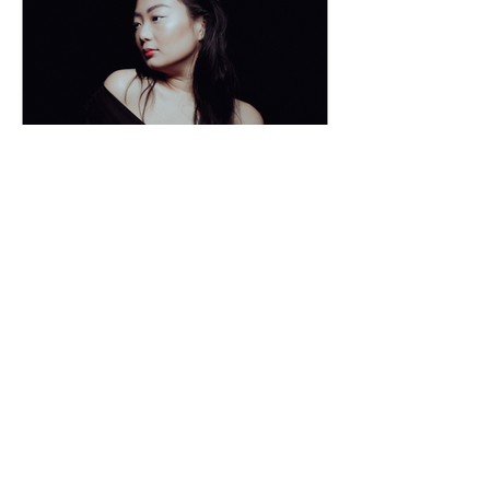
Sigue mi trabajo en
ELIAS LARA FILM & PHOTO
contact@eliaslara.com
Madrid, Spain